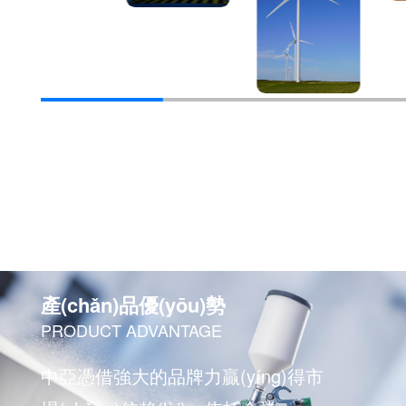
光伏發(fā)
鋁合金天橋
精準切割
細膩拋光
精密成型
風(fēng)力發
(fā)電
產(chǎn)品優(yōu)勢
產(chǎn)品優(yōu)勢
產(chǎn)品優(yōu)勢
PRODUCT ADVANTAGE
PRODUCT ADVANTAGE
PRODUCT ADVANTAGE
中亞憑借強大的品牌力贏(yíng)得市
中亞憑借強大的品牌力贏(yíng)得市
中亞憑借強大的品牌力贏(yíng)得市