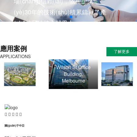
場(chǎng)信賴(lài)，依托企業
場(chǎng)信賴(lài)，依托企業
場(chǎng)信賴(lài)，依托企業
(yè)30年的技術(shù)積累鑄就了產
(yè)30年的技術(shù)積累鑄就了產
(yè)30年的技術(shù)積累鑄就了產
(chǎn)品的核心競爭力。
(chǎn)品的核心競爭力。
(chǎn)品的核心競爭力。
應用案例
了解更多
APPLICATIONS
Wilson St Office
Building,
Melbourne
關(guān)于中亞