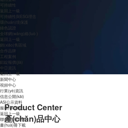
可持續性
返回上一級
可持續性與ESG理念
環(huán)境保護
綠色認證
全球網(wǎng)絡(luò )
返回上一級
銷(xiāo)售區域
合作品牌
工程案例
鋁錠報價(jià)
中亞資訊
返回上一級
新聞中心
視頻中心
行業(yè)資訊
信息公開(kāi)
ASI公示資料
Product Center
服務(wù)中心
返回上一級
產(chǎn)品中心
聯(lián)系我們
畫(huà)冊下載