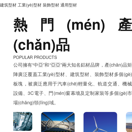
建筑型材
工業(yè)型材
裝飾型材
通用型材
熱門(mén)產
(chǎn)品
POPULAR PRODUCTS
公司擁有“中亞”和“亞亞”兩大知名鋁材品牌，產(chǎn)品矩
陣廣泛覆蓋工業(yè)型材、建筑型材、裝飾型材多個(gè)
板塊，被廣泛應用于汽車(chē)輕量化、軌道交通、機械
設備、3C電子、門(mén)窗幕墻及定制家裝等多個(gè)市
場(chǎng)領(lǐng)域。